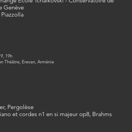
hange Ecole Tchaïkovski - Conservatoire de
e Genève
Piazzolla
9, 19h
en
Théâtre,
Erevan, Arménie
er, Pergolèse
piano et cordes n1 en si majeur op8, Brahms