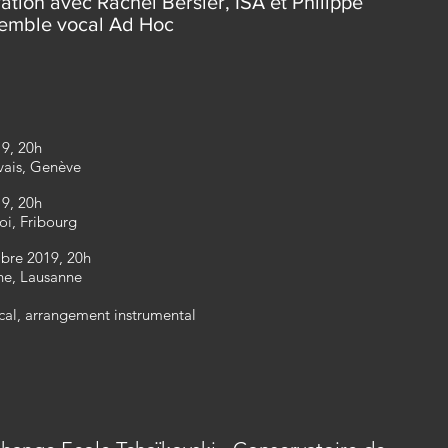
ation avec Rachel Bersier, ISA et Philippe
emble vocal Ad Hoc
9, 20h
vais, Genève
9, 20h
oi, Fribourg
bre 2019, 20h
ne, Lausanne
cal, arrangement instrumental