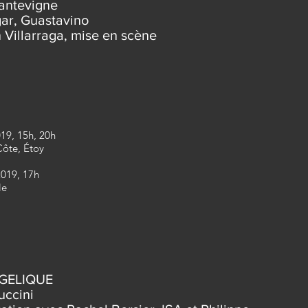
antevigne
gar, Guastavino
 Villarraga, mise en scène
19, 15h, 20h
Côte, Étoy
019, 17h
le
GELIQUE
ccini